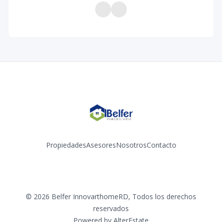
Propiedades
Asesores
Nosotros
Contacto
Instagram
LinkedIn
©
2026
Belfer InnovarthomeRD
,
Todos los derechos
reservados
Powered by
AlterEstate