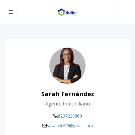
Toggle navigation menu
Toggl
Sarah Fernández
Agente Inmobiliario
8297229860
sara.feliz92@gmail.com