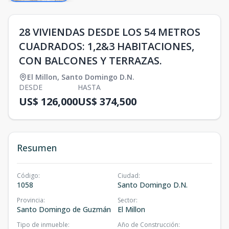
28 VIVIENDAS DESDE LOS 54 METROS
CUADRADOS: 1,2&3 HABITACIONES,
CON BALCONES Y TERRAZAS.
El Millon
,
Santo Domingo D.N.
DESDE
HASTA
US$ 126,000
US$ 374,500
Resumen
Código
:
Ciudad
:
1058
Santo Domingo D.N.
Provincia
:
Sector
:
Santo Domingo de Guzmán
El Millon
Tipo de inmueble
:
Año de Construcción
: