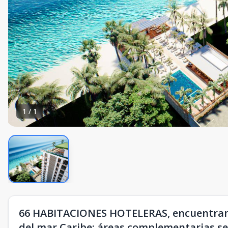
1
/
1
66 HABITACIONES HOTELERAS, encuentran 
del mar Caribe; áreas complementarias se