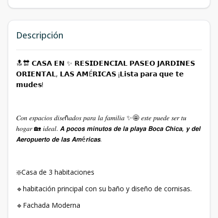
Descripción
🔝🔛 𝗖𝗔𝗦𝗔 𝗘𝗡 ✨ 𝗥𝗘𝗦𝗜𝗗𝗘𝗡𝗖𝗜𝗔𝗟 𝗣𝗔𝗦𝗘𝗢 𝗝𝗔𝗥𝗗𝗜𝗡𝗘𝗦
𝗢𝗥𝗜𝗘𝗡𝗧𝗔𝗟, 𝗟𝗔𝗦 𝗔𝗠É𝗥𝗜𝗖𝗔𝗦 ⁣¡𝗟𝗶𝘀𝘁𝗮 𝗽𝗮𝗿𝗮 𝗾𝘂𝗲 𝘁𝗲
𝗺𝘂𝗱𝗲𝘀!
𝐶𝑜𝑛 𝑒𝑠𝑝𝑎𝑐𝑖𝑜𝑠 𝑑𝑖𝑠𝑒ñ𝑎𝑑𝑜𝑠 𝑝𝑎𝑟𝑎 𝑙𝑎 𝑓𝑎𝑚𝑖𝑙𝑖𝑎 ✨🤩 𝑒𝑠𝑡𝑒 𝑝𝑢𝑒𝑑𝑒 𝑠𝑒𝑟 𝑡𝑢
ℎ𝑜𝑔𝑎𝑟 🏡 𝑖𝑑𝑒𝑎𝑙. 𝘼 𝙥𝙤𝙘𝙤𝙨 𝙢𝙞𝙣𝙪𝙩𝙤𝙨 𝙙𝙚 𝙡𝙖 𝙥𝙡𝙖𝙮𝙖 𝘽𝙤𝙘𝙖 𝘾𝙝𝙞𝙘𝙖, 𝙮 𝙙𝙚𝙡
𝘼𝙚𝙧𝙤𝙥𝙪𝙚𝙧𝙩𝙤 𝙙𝙚 𝙡𝙖𝙨 𝘼𝙢é𝙧𝙞𝙘𝙖𝙨.
❇️Casa de 3 habitaciones⁣
🔹habitación principal con su baño y diseño de cornisas. ⁣
🔹Fachada Moderna⁣