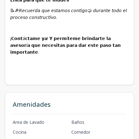
📝🔎𝘙𝘦𝘤𝘶𝘦𝘳𝘥𝘢 𝘲𝘶𝘦 𝘦𝘴𝘵𝘢𝘮𝘰𝘴 𝘤𝘰𝘯𝘵𝘪𝘨𝘰🤝 𝘥𝘶𝘳𝘢𝘯𝘵𝘦 𝘵𝘰𝘥𝘰 𝘦𝘭
𝘱𝘳𝘰𝘤𝘦𝘴𝘰 𝘤𝘰𝘯𝘴𝘵𝘳𝘶𝘤𝘵𝘪𝘷𝘰.⁣⁣⁣⁣⁣⁣⁣⁣⁣
¡𝗖𝗼𝗻𝘁á𝗰𝘁𝗮𝗺𝗲 𝘆𝗮! 𝗬 𝗽𝗲𝗿𝗺í𝘁𝗲𝗺𝗲 𝗯𝗿𝗶𝗻𝗱𝗮𝗿𝘁𝗲 𝗹𝗮
𝗮𝘀𝗲𝘀𝗼𝗿í𝗮 𝗾𝘂𝗲 𝗻𝗲𝗰𝗲𝘀𝗶𝘁𝗮𝘀 𝗽𝗮𝗿𝗮 𝗱𝗮𝗿 𝗲𝘀𝘁𝗲 𝗽𝗮𝘀𝗼 𝘁𝗮𝗻
𝗶𝗺𝗽𝗼𝗿𝘁𝗮𝗻𝘁𝗲. ⁣⁣⁣⁣⁣⁣⁣⁣⁣
Amenidades
Area de Lavado
Baños
Cocina
Comedor