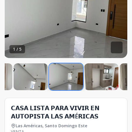
1
/
5
𝗖𝗔𝗦𝗔 𝗟𝗜𝗦𝗧𝗔 𝗣𝗔𝗥𝗔 𝗩𝗜𝗩𝗜𝗥 𝗘𝗡
𝗔𝗨𝗧𝗢𝗣𝗜𝗦𝗧𝗔 𝗟𝗔𝗦 𝗔𝗠É𝗥𝗜𝗖𝗔𝗦
Las Américas
,
Santo Domingo Este
VENTA