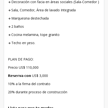
🔹Decoración con facia en áreas sociales (Sala-Comedor )⁣
🔹Sala, Comedor, Área de lavado Integrada⁣
🔹Marquesina destechada ⁣
🔹2 baños ⁣
🔹Cocina melamina, tope granito⁣
🔹Techo en yeso. ⁣
PLAN DE PAGO:
Precio US$ 110,000
𝗥𝗲𝘀𝗲𝗿𝘃𝗮 𝗰𝗼𝗻 US$ 3,000
10% a la firma del contrato
20% durante proceso de construcción
𝗟𝗶𝘀𝘁𝗮 𝗽𝗮𝗿𝗮 𝗾𝘂𝗲 𝘁𝗲 𝗺𝘂𝗱𝗲𝘀