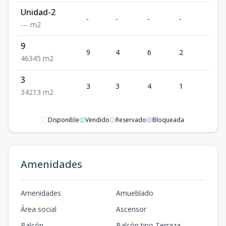
Unidad-2
-
-
-
-
-
-
-
-
m2
9
9
4
6
2
345
4
6
345
m2
3
3
3
4
1
213
3
4
213
m2
Disponible
Vendido
Reservado
Bloqueada
Amenidades
Amenidades
Amueblado
Área social
Ascensor
Balcón
Balcón tipo Terraza