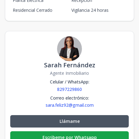
Planta Eléctrica
Recepción
Residencial Cerrado
Vigilancia 24 horas
Sarah Fernández
Agente Inmobiliario
Celular / WhatsApp
:
8297229860
Correo electrónico
:
sara.feliz92@gmail.com
Llámame
Escribeme por Whatsapp