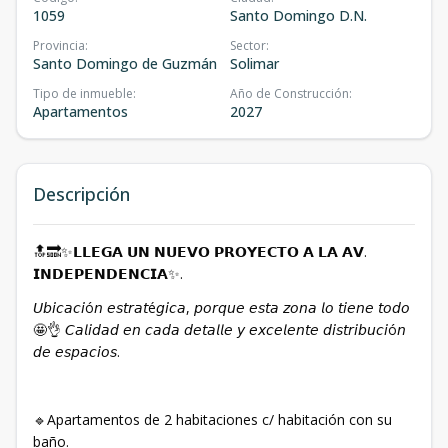
1059
Santo Domingo D.N.
Provincia
:
Sector
:
Santo Domingo de Guzmán
Solimar
Tipo de inmueble
:
Año de Construcción
:
Apartamentos
2027
Descripción
🔝🔜✨𝗟𝗟𝗘𝗚𝗔 𝗨𝗡 𝗡𝗨𝗘𝗩𝗢 𝗣𝗥𝗢𝗬𝗘𝗖𝗧𝗢 𝗔 𝗟𝗔 𝗔𝗩.
𝗜𝗡𝗗𝗘𝗣𝗘𝗡𝗗𝗘𝗡𝗖𝗜𝗔✨. ⁣⁣
𝘜𝘣𝘪𝘤𝘢𝘤𝘪ó𝘯 𝘦𝘴𝘵𝘳𝘢𝘵é𝘨𝘪𝘤𝘢, 𝘱𝘰𝘳𝘲𝘶𝘦 𝘦𝘴𝘵𝘢 𝘻𝘰𝘯𝘢 𝘭𝘰 𝘵𝘪𝘦𝘯𝘦 𝘵𝘰𝘥𝘰
🤩👌 𝘊𝘢𝘭𝘪𝘥𝘢𝘥 𝘦𝘯 𝘤𝘢𝘥𝘢 𝘥𝘦𝘵𝘢𝘭𝘭𝘦 𝘺 𝘦𝘹𝘤𝘦𝘭𝘦𝘯𝘵𝘦 𝘥𝘪𝘴𝘵𝘳𝘪𝘣𝘶𝘤𝘪ó𝘯
𝘥𝘦 𝘦𝘴𝘱𝘢𝘤𝘪𝘰𝘴. ⁣⁣
🔹Apartamentos de 2 habitaciones ⁣⁣c/ habitación con su
baño. ⁣⁣