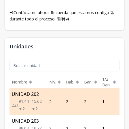
📲Contáctame ahora. Recuerda que estamos contigo 🤝
durante todo el proceso. 🏗️🚧🚜⁣⁣
Unidades
1/2
Nombre
Niv.
Hab.
Ban.
Est.
Ban.
UNIDAD 202
91.44
15.62
2
2
2
1
1
2
2
1
m2
m2
UNIDAD 203
88.68
16.72
2
2
2
1
1