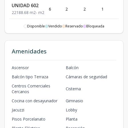
UNIDAD 602
6
2
2
1
1
2
2
1
88.68
m2
-
m2
UNIDAD 502
Disponible
Vendido
Reservado
Bloqueada
5
2
2
1
1
2
2
1
91.44
m2
-
m2
UNIDAD 201
Amenidades
91.95
18.71
2
2
2
1
1
2
2
1
m2
m2
Ascensor
Balcón
Balcón tipo Terraza
Cámaras de seguridad
Centros Comerciales
Cisterna
Cercanos
Cocina con desayunador
Gimnasio
Jacuzzi
Lobby
Pisos Porcelanato
Planta