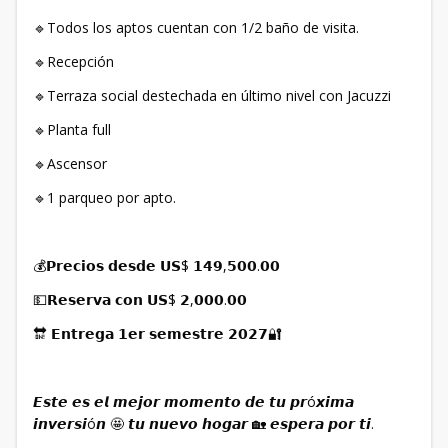
🔹Todos los aptos cuentan con 1/2 baño de visita. ⁣⁣
🔹Recepción ⁣⁣
🔹Terraza social destechada en último nivel con Jacuzzi⁣⁣
🔹Planta full⁣⁣
🔹Ascensor ⁣⁣
🔹1 parqueo por apto. ⁣⁣
💰𝗣𝗿𝗲𝗰𝗶𝗼𝘀 𝗱𝗲𝘀𝗱𝗲 𝗨𝗦$ 𝟭𝟰𝟵,𝟱𝟬𝟬.𝟬𝟬⁣⁣
💵𝗥𝗲𝘀𝗲𝗿𝘃𝗮 𝗰𝗼𝗻 𝗨𝗦$ 𝟮,𝟬𝟬𝟬.𝟬𝟬 ⁣⁣
⁣🔛 𝗘𝗻𝘁𝗿𝗲𝗴𝗮 𝟭𝗲𝗿 𝘀𝗲𝗺𝗲𝘀𝘁𝗿𝗲 𝟮𝟬𝟮𝟳🔐⁣
𝙀𝙨𝙩𝙚 𝙚𝙨 𝙚𝙡 𝙢𝙚𝙟𝙤𝙧 𝙢𝙤𝙢𝙚𝙣𝙩𝙤 𝙙𝙚 𝙩𝙪 𝙥𝙧ó𝙭𝙞𝙢𝙖
𝙞𝙣𝙫𝙚𝙧𝙨𝙞ó𝙣 🤩 𝙩𝙪 𝙣𝙪𝙚𝙫𝙤 𝙝𝙤𝙜𝙖𝙧 🏡 𝙚𝙨𝙥𝙚𝙧𝙖 𝙥𝙤𝙧 𝙩𝙞. ⁣⁣