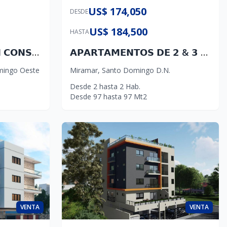
US$ 174,050
DESDE
US$ 184,500
HASTA
𝗔𝗣𝗔𝗥𝗧𝗔𝗠𝗘𝗡𝗧𝗢𝗦 𝗘𝗡 𝗖𝗢𝗡𝗦𝗧𝗥𝗨𝗖𝗖𝗜Ó𝗡 𝗗𝗘 𝟯 𝗛𝗔𝗕𝗜𝗧𝗔𝗖𝗜𝗢𝗡𝗘𝗦🔥🔥 𝙀𝙉 𝙐𝙍𝘽. 𝙈𝙄𝙍𝘼𝘿𝙊𝙍 𝘿𝙀𝙇 𝙊𝙀𝙎𝙏𝙀
𝗔𝗣𝗔𝗥𝗧𝗔𝗠𝗘𝗡𝗧𝗢𝗦 𝗗𝗘 𝟮 & 𝟯 𝗛𝗔𝗕𝗜𝗧𝗔𝗖𝗜𝗢𝗡𝗘𝗦 𝗘𝗡 𝗖𝗢𝗡𝗦𝗧𝗥𝗨𝗖𝗖𝗜Ó𝗡 𝗗𝗘𝗦𝗗𝗘 𝗨𝗦$ 𝟭𝟲𝟬,𝟬𝟱𝟬.𝟬𝟬⁣ 𝘼𝙫. 𝙄𝙣𝙙𝙚𝙥𝙚𝙣𝙙𝙚𝙣𝙘𝙞𝙖
mingo Oeste
Miramar
,
Santo Domingo D.N.
Desde
2
hasta
2
Hab.
Desde
97
hasta
97
Mt2
VENTA
VENTA