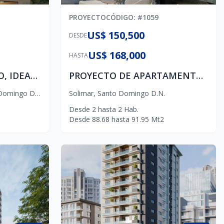
PROYECTO
CÓDIGO
: #
1059
US$ 150,500
DESDE
US$ 168,000
HASTA
NUEVO LANZAMIENTO, IDEAL PARA VIVIENDA Y/O INVERSION, DESDE US$109,0000
PROYECTO DE APARTAMENTOS DE 2 HABITACIONES EN LA AV. INDEPENDENCIA CON ENTREGA 1ER SEMESTRE 2027
omingo D.N.
Solimar
,
Santo Domingo D.N.
Desde
2
hasta
2
Hab.
Desde
88.68
hasta
91.95
Mt2