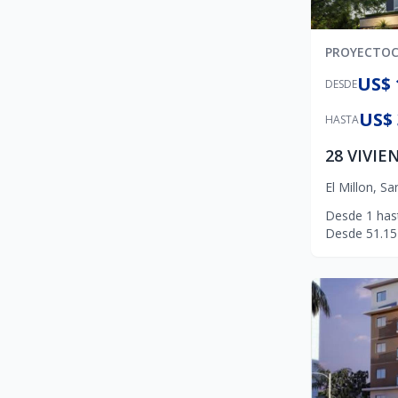
PROYECTO
US$ 
DESDE
US$ 
HASTA
El Millon
,
Sa
Desde
1
has
Desde
51.15