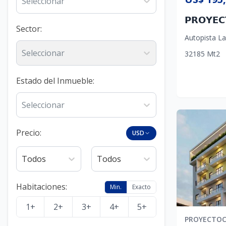
Seleccionar
Sector
:
Autopista L
Seleccionar
3
2
185
Mt2
Estado del Inmueble
:
Seleccionar
Precio:
USD
Todos
Todos
Habitaciones
:
Min.
Exacto
1+
2+
3+
4+
5+
PROYECTO