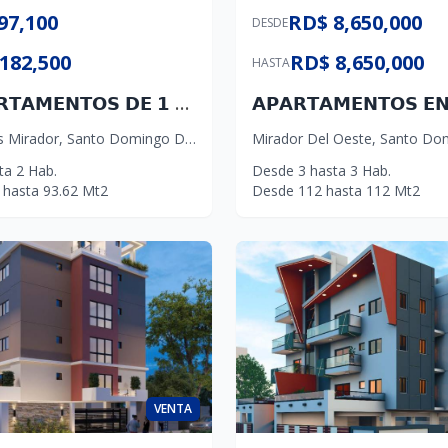
97,100
RD$ 8,650,000
DESDE
182,500
RD$ 8,650,000
HASTA
🔝🔜𝗔𝗣𝗔𝗥𝗧𝗔𝗠𝗘𝗡𝗧𝗢𝗦 𝗗𝗘 𝟭 & 𝟮 𝗛𝗔𝗕𝗜𝗧𝗔𝗖𝗜𝗢𝗡𝗘𝗦📍𝗔𝗩. 𝗜𝗡𝗗𝗘𝗣𝗘𝗡𝗗𝗘𝗡𝗖𝗜𝗔, 𝗣𝗥Ó𝗫𝗜𝗠𝗢 𝗔𝗟 𝗣𝗔𝗥𝗤𝗨𝗘 𝗠𝗜𝗥𝗔𝗗𝗢𝗥 𝗦𝗨𝗥 🌳🌴
s Mirador
,
Santo Domingo D.N.
Mirador Del Oeste
,
Santo Do
ta
2
Hab.
Desde
3
hasta
3
Hab.
hasta
93.62
Mt2
Desde
112
hasta
112
Mt2
VENTA