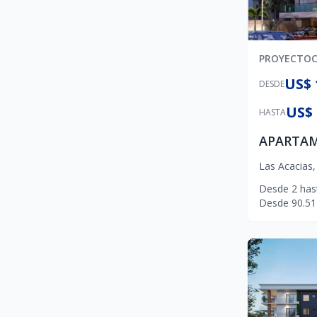
PROYECTO
US$ 
DESDE
US$ 
HASTA
Las Acacias
Desde
2
has
Desde
90.51