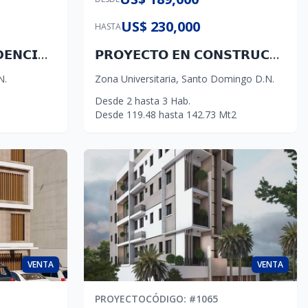
US$ 230,000
HASTA
🔝🔜📍 𝗔𝗩. 𝗜𝗡𝗗𝗘𝗣𝗘𝗡𝗗𝗘𝗡𝗖𝗜𝗔 𝗦𝗘𝗖𝗧𝗢𝗥 𝗛𝗢𝗡𝗗𝗨𝗥𝗔𝗦, 𝗡𝗨𝗘𝗩𝗢 𝗟𝗔𝗡𝗭𝗔𝗠𝗜𝗘𝗡𝗧𝗢. ⁣ 𝘐𝘯𝘷𝘦𝘳𝘵𝘪𝘳 𝘦𝘯 𝘵𝘶 𝘧𝘶𝘵𝘶𝘳𝘰, 𝘶𝘯𝘢 𝘥𝘦𝘤𝘪𝘴𝘪ó𝘯 𝘪𝘯𝘵𝘦𝘭𝘪𝘨𝘦𝘯𝘵𝘦. ⁣
𝗣𝗥𝗢𝗬𝗘𝗖𝗧𝗢 𝗘𝗡 𝗖𝗢𝗡𝗦𝗧𝗥𝗨𝗖𝗖𝗜Ó𝗡 🔜 🔥🔥 🔥 📍𝗭𝗢𝗡𝗔 𝗨𝗡𝗜𝗩𝗘𝗥𝗦𝗜𝗧𝗔𝗥𝗜𝗔📍
N.
Zona Universitaria
,
Santo Domingo D.N.
Desde
2
hasta
3
Hab.
Desde
119.48
hasta
142.73
Mt2
VENTA
VENTA
PROYECTO
CÓDIGO
: #
1065