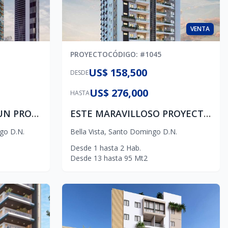
VENTA
PROYECTO
CÓDIGO
: #
1045
US$ 158,500
DESDE
US$ 276,000
HASTA
LA VERSATILIDAD DE UN PROYECTO DE USO MIXTO, Este proyecto se erige como el nuevo icono de lujo y versatilidad en el vibrante corazón del ensanche naco.
ESTE MARAVILLOSO PROYECTO BRINDA UNA EXPERIENCIA ARQUITECTONICA CON PISCINA INFINITY 360 DE PRESTIGIO, PUREZA Y FRESCURA. UBICADO EN EL HERMOSO SECTOR DE BELLA VISTA
go D.N.
Bella Vista
,
Santo Domingo D.N.
Desde
1
hasta
2
Hab.
Desde
13
hasta
95
Mt2