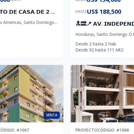
US$ 188,500
𝗣𝗥𝗢𝗬𝗘𝗖𝗧𝗢 𝗗𝗘 𝗖𝗔𝗦𝗔 𝗗𝗘 𝟮 𝗡𝗜𝗩𝗘𝗟𝗘𝗦 𝗘𝗡 𝗣𝗟𝗔𝗡𝗢𝗦, 𝗥𝗘𝗦𝗜𝗗𝗘𝗡𝗖𝗜𝗔𝗟 𝗖𝗘𝗥𝗥𝗔𝗗𝗢. 𝗔 𝗣𝗢𝗖𝗢𝗦 𝗠𝗜𝗡𝗨𝗧𝗢𝗦 𝗗𝗘 𝗣𝗟𝗔𝗬𝗔 𝗕𝗢𝗖𝗔 𝗖𝗛𝗜𝗖𝗔 𝗬 𝗔𝗘𝗥𝗢𝗣𝗨𝗘𝗥𝗧𝗢 𝗟𝗔𝗦 𝗔𝗠É𝗥𝗜𝗖𝗔𝗦
HASTA
as Americas
,
Santo Domingo Este
Honduras
,
Santo Domingo D.
Desde
2
hasta
2
Hab.
Desde
92
hasta
111
Mt2
VENTA
CÓDIGO
: #
1067
PROYECTO
CÓDIGO
: #
1066