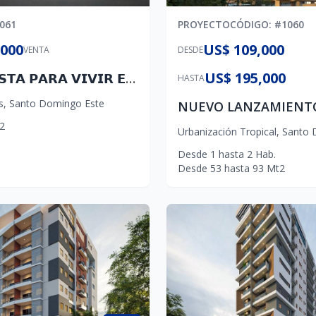
061
PROYECTO
CÓDIGO
: #
1060
,000
US$ 109,000
VENTA
DESDE
US$ 195,000
𝗖𝗔𝗦𝗔 𝗟𝗜𝗦𝗧𝗔 𝗣𝗔𝗥𝗔 𝗩𝗜𝗩𝗜𝗥 𝗘𝗡 𝗔𝗨𝗧𝗢𝗣𝗜𝗦𝗧𝗔 𝗟𝗔𝗦 𝗔𝗠É𝗥𝗜𝗖𝗔𝗦
HASTA
s
,
Santo Domingo Este
2
Urbanización Tropical
,
Santo D
Desde
1
hasta
2
Hab.
Desde
53
hasta
93
Mt2