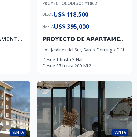
PROYECTO
CÓDIGO
: #
1062
US$ 118,500
DESDE
US$ 395,000
HASTA
PROYECTO DE APARTAMENTOS EN AV. INDEPENDENCIA CON ENTREGA AGOSTO 2026
𝗣𝗥𝗢𝗬𝗘𝗖𝗧𝗢 𝗗𝗘 𝗔𝗣𝗔𝗥𝗧𝗔𝗠𝗘𝗡𝗧𝗢𝗦 𝗗𝗘 𝟭,𝟮&𝟯 𝗛𝗔𝗕𝗜𝗧𝗔𝗖𝗜𝗢𝗡𝗘𝗦 𝗘𝗡 𝗣𝗥𝗘𝗩𝗘𝗡𝗧𝗔. 𝗣𝗥𝗘𝗖𝗜𝗢𝗦 𝗗𝗘𝗦𝗗𝗘 𝗨𝗦$ 𝟭𝟭𝟴,𝟱𝟬𝟬
Los Jardines del Sur
,
Santo Domingo D.N.
Desde
1
hasta
3
Hab.
2
Desde
65
hasta
200
Mt2
VENTA
VENTA