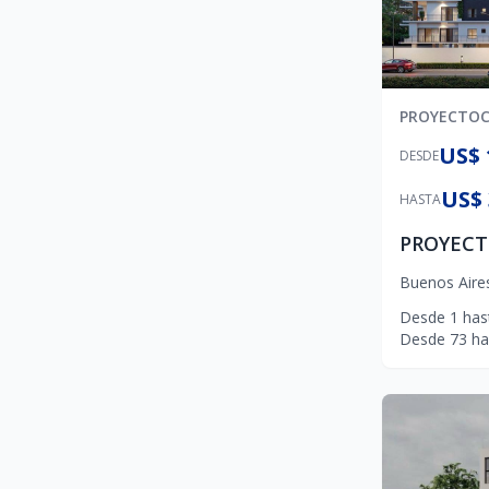
PROYECTO
US$ 
DESDE
US$ 
HASTA
Buenos Aire
Desde
1
has
Desde
73
ha