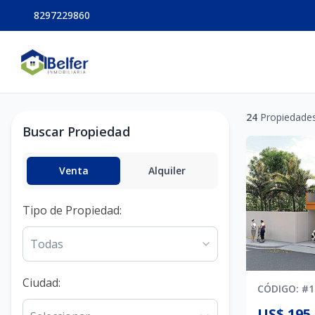
8297229860
24
Propiedades
Buscar Propiedad
Venta
Alquiler
Tipo de Propiedad
:
Todas
Ciudad
:
CÓDIGO
: #
1
US$ 195