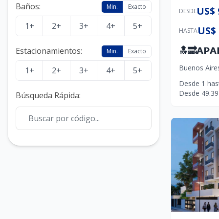
Baños
:
Min.
Exacto
US$ 
DESDE
1+
2+
3+
4+
5+
US$ 
HASTA
Estacionamientos
:
Min.
Exacto
Buenos Aire
1+
2+
3+
4+
5+
Desde
1
has
Desde
49.39
Búsqueda Rápida
: