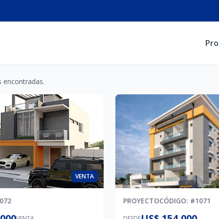
Pro
 encontradas.
VENTA
072
PROYECTO
CÓDIGO
: #
1071
,000
US$ 154,000
VENTA
DESDE