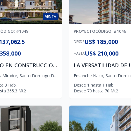
VENTA
CÓDIGO
: #
1049
PROYECTO
CÓDIGO
: #
1046
137,062.5
US$ 185,000
DESDE
358,000
US$ 210,000
HASTA
PROYECTO EN CONSTRUCCION EN BUENOS AIRES 1ERA ETAP DICIEMBRE 2026
s Mirador
,
Santo Domingo D.N.
Ensanche Naco
,
Santo Domin
ta
3
Hab.
Desde
1
hasta
1
Hab.
sta
365.3
Mt2
Desde
70
hasta
70
Mt2