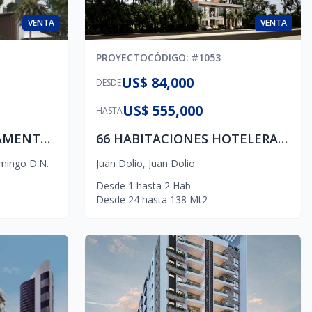
VENTA
VENTA
PROYECTO
CÓDIGO
: #
1053
US$ 84,000
DESDE
US$ 555,000
HASTA
PROYECTO DE APARTAMENTOS EN CONSTRUCCION EN LOS RESTAURADORES
66 HABITACIONES HOTELERAS, encuentran su espacio con una vista impresionante del mar Caribe; áreas complementarias se suman al conjunto para brindar confort y elementos de diferenciación a la propuesta hotelera inmobiliaria de la zona.
mingo D.N.
Juan Dolio
,
Juan Dolio
Desde
1
hasta
2
Hab.
Desde
24
hasta
138
Mt2