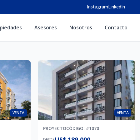
Instagram
LinkedIn
piedades
Asesores
Nosotros
Contacto
VENTA
VENTA
PROYECTO
CÓDIGO
: #
1070
US$ 189,000
DESDE