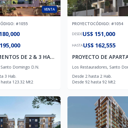
VENTA
CÓDIGO
: #
1055
PROYECTO
CÓDIGO
: #
1054
180,000
US$ 151,000
DESDE
195,000
US$ 162,555
HASTA
APARTAMENTOS DE 2 & 3 HABITACIONES EN LA AV. INDEPENDENCIA. Entrega 1er trimestre 2027
,
Santo Domingo D.N.
Los Restauradores
,
Santo Do
ta
3
Hab.
Desde
2
hasta
2
Hab.
hasta
123.32
Mt2
Desde
92
hasta
92
Mt2