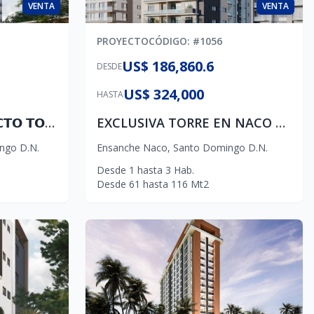
VENTA
VENTA
PROYECTO
CÓDIGO
: #
1056
US$ 186,860.6
DESDE
US$ 324,000
HASTA
𝗘𝗫𝗖𝗟𝗨𝗦𝗜𝗩𝗢 𝗣𝗥𝗢𝗬𝗘𝗖𝗧𝗢 𝗧𝗢𝗥𝗥𝗘 𝗥𝗘𝗦𝗜𝗗𝗘𝗡𝗖𝗜𝗔𝗟🔥🔥🔥📍 𝗘𝘃𝗮𝗿𝗶𝘀𝘁𝗼 𝗠𝗼𝗿𝗮𝗹𝗲𝘀 🤩 ⁣ ⁣⁣
EXCLUSIVA TORRE EN NACO CON APARTAMENTOS DE 1,2&3 HABITACIONES CERCA DE ESPACIOS COMERCIALES.
ngo D.N.
Ensanche Naco
,
Santo Domingo D.N.
Desde
1
hasta
3
Hab.
Desde
61
hasta
116
Mt2