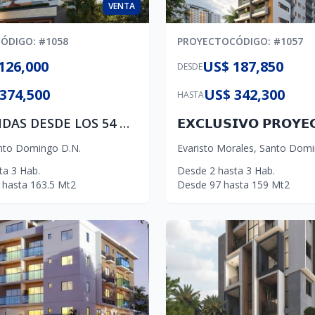
VENTA
CÓDIGO
: #
1058
PROYECTO
CÓDIGO
: #
1057
126,000
US$ 187,850
DESDE
374,500
US$ 342,300
HASTA
28 VIVIENDAS DESDE LOS 54 METROS CUADRADOS: 1,2&3 HABITACIONES, CON BALCONES Y TERRAZAS.
nto Domingo D.N.
Evaristo Morales
,
Santo Domi
ta
3
Hab.
Desde
2
hasta
3
Hab.
hasta
163.5
Mt2
Desde
97
hasta
159
Mt2