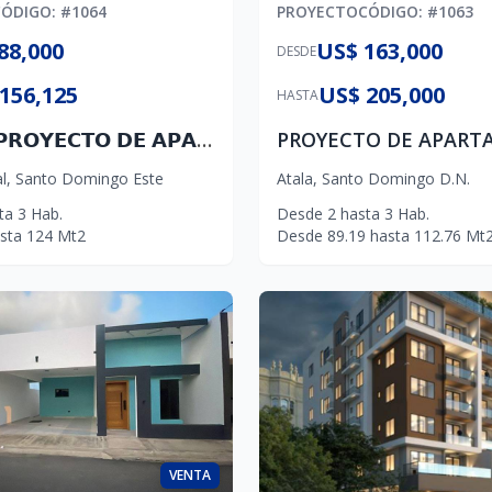
CÓDIGO
: #
1064
PROYECTO
CÓDIGO
: #
1063
88,000
US$ 163,000
DESDE
156,125
US$ 205,000
HASTA
𝗡𝗨𝗘𝗩𝗢 𝗣𝗥𝗢𝗬𝗘𝗖𝗧𝗢 𝗗𝗘 𝗔𝗣𝗔𝗥𝗧𝗔𝗠𝗘𝗡𝗧𝗢𝗦 𝗘𝗡 𝗣𝗟𝗔𝗡𝗢𝗦 𝗘𝗡 𝗕𝗥𝗜𝗦𝗔 𝗢𝗥𝗜𝗘𝗡𝗧𝗔𝗟
l
,
Santo Domingo Este
Atala
,
Santo Domingo D.N.
ta
3
Hab.
Desde
2
hasta
3
Hab.
sta
124
Mt2
Desde
89.19
hasta
112.76
Mt
VENTA