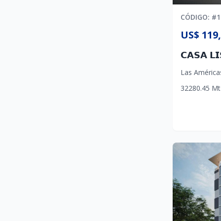
CÓDIGO
: #
1
US$ 119
Las América
3
2
2
80.45
Mt