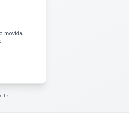
do movida.
.
orte.