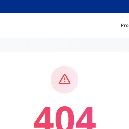
Pro
404